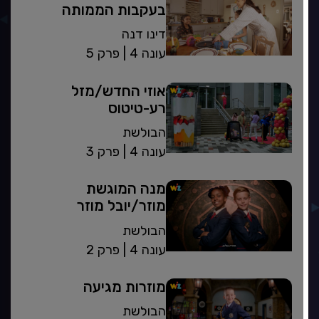
בעקבות הממותה
דינו דנה
| עונה 4
פרק 5
אוזי החדש/מזל
רע-טיטוס
הבולשת
| עונה 4
פרק 3
מנה המוגשת
מוזר/יובל מוזר
הבולשת
| עונה 4
פרק 2
מוזרות מגיעה
הבולשת