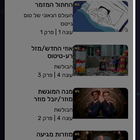
החתול המזמר
העולם הגאוני של טום
גייטס
| עונה 1
פרק 1
אוזי החדש/מזל
רע-טיטוס
הבולשת
| עונה 4
פרק 3
מנה המוגשת
מוזר/יובל מוזר
הבולשת
| עונה 4
פרק 2
מוזרות מגיעה