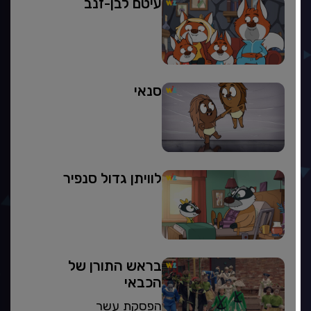
עיטם לבן-זנב
סנאי
לוויתן גדול סנפיר
בראש התורן של
הכבאי
הפסקת עשר