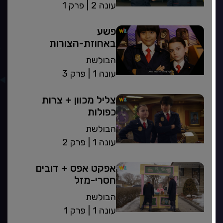
| עונה 2
פרק 1
פשע
באחוזת-הצורות
הבולשת
| עונה 1
פרק 3
צליל מכוון + צרות
כפולות
הבולשת
| עונה 1
פרק 2
אפקט אפס + דובים
חסרי-מזל
הבולשת
| עונה 1
פרק 1