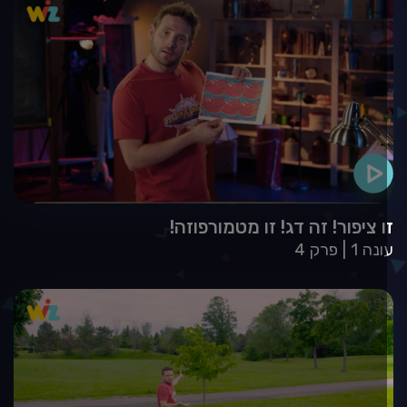
ו ציפור! זה דג! זו מטמורפוזה!
עונה 1
פרק 4