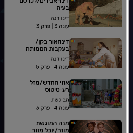
דינו-אבירים/לכרסם
בעיה
דינו דנה
| עונה 3
פרק 3
דינוזאור בקן/
בעקבות הממותה
דינו דנה
| עונה 4
פרק 5
אוזי החדש/מזל
רע-טיטוס
הבולשת
| עונה 4
פרק 3
מנה המוגשת
מוזר/יובל מוזר